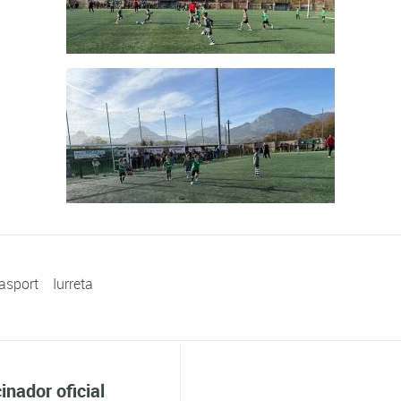
asport
Iurreta
inador oficial