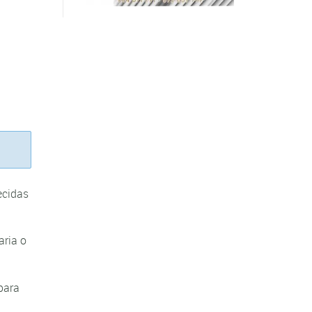
ecidas
aria o
para