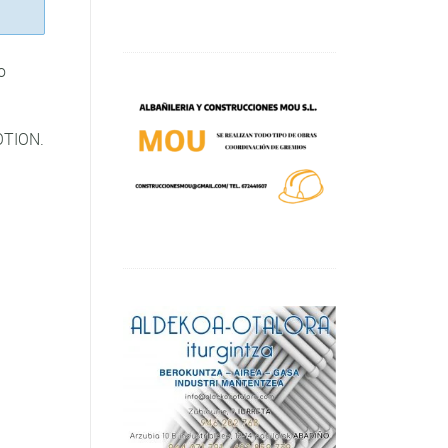
o
OTION.