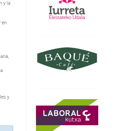
n y la
 en
mana,
na
les y