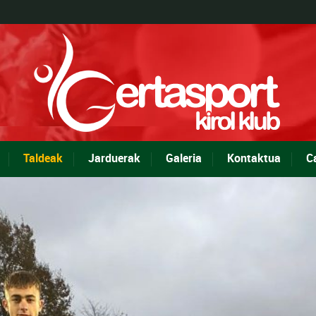
Taldeak
Jarduerak
Galeria
Kontaktua
C