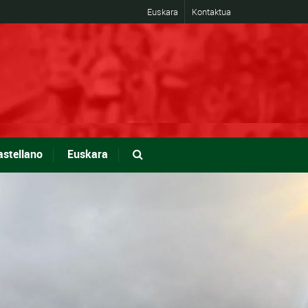
Euskara
Kontaktua
astellano
Euskara