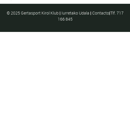
© 2025 Gertasport Kirol Klub
|
Iurretako Udala
|
Contacto
|
Tlf. 717
166 845