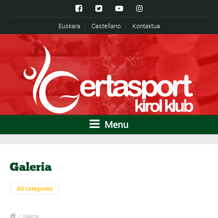
Euskara
Castellano
Kontaktua
Menu
Galeria
All categories
/
Galeria