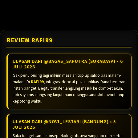
REVIEW RAFI99
ULASAN DARI @BAGAS_SAPUTRA (SURABAYA) • 6
JULI 2026
Gak perlu pusing lagi mikirin masalah top up saldo pas malam-
malam. Di
RAFI99
, integrasi deposit pakai aplikasi Dana beneran
instan banget. Begitu transfer langsung masuk ke dompet akun,
jadi saya bisa langsung lanjut main di singgasana slot favorit tanpa
kepotong waktu.
ULASAN DARI @NOVI_LESTARI (BANDUNG) • 5
JULI 2026
Suka banget sama konsep ekologi situsnya yang rapi dan serba