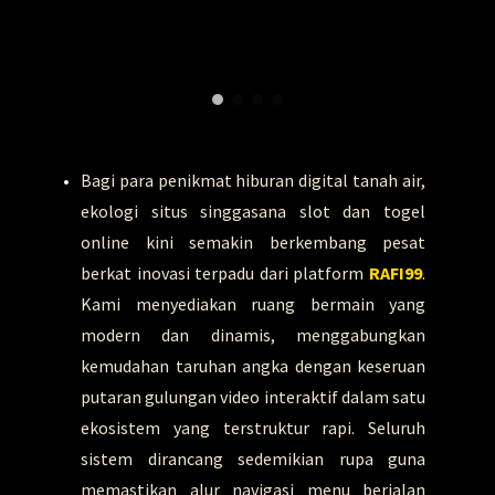
Bagi para penikmat hiburan digital tanah air,
ekologi situs singgasana slot dan togel
online kini semakin berkembang pesat
berkat inovasi terpadu dari platform
RAFI99
.
Kami menyediakan ruang bermain yang
modern dan dinamis, menggabungkan
kemudahan taruhan angka dengan keseruan
putaran gulungan video interaktif dalam satu
ekosistem yang terstruktur rapi. Seluruh
sistem dirancang sedemikian rupa guna
memastikan alur navigasi menu berjalan