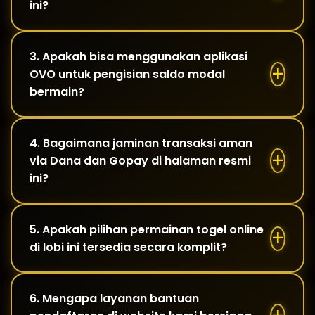
ini?
interaktif dengan bursa taruhan nomor digital.
Kami menghadirkan inovasi transaksi terpadu
Sistem ini dirancang seimbang dan
3. Apakah bisa menggunakan aplikasi
2026 yang menghubungkan dompet akun
transparan guna menghadirkan ruang
OVO untuk pengisian saldo modal
Anda dengan berbagai aplikasi dompet digital
bermain berstandar internasional yang adil
bermain?
terpopuler di Indonesia. Seluruh proses
bagi seluruh pengguna sepanjang tahun 2026.
Sangat bisa. Jalur pengisian dana melalui e-
pengisian saldo modal bertaruh berjalan
4. Bagaimana jaminan transaksi aman
wallet OVO tersedia penuh selama 24 jam
otomatis dan instan tanpa hambatan
via Dana dan Gopay di halaman resmi
nonstop sebagai bagian dari sistem
kelalaian data teknis.
ini?
pelayanan VIP terintegrasi, memudahkan
Setiap mutasi saldo deposit melalui Dana
Anda melalukan top up tanpa harus
5. Apakah pilihan permainan togel online
maupun Gopay dilindungi oleh proteksi
mengalami penundaan administrasi.
di lobi ini tersedia secara komplit?
enkripsi data digital berlapis. Enkripsi mutakhir
ini menjamin alur dana masuk langsung
Ya, selain menyajikan singgasana slot populer,
6. Mengapa layanan bantuan
tercatat ke dalam saldo dompet utama Anda
RAFI99 menyediakan link bursa togel online