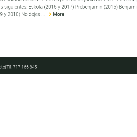
n las siguientes: Eskola (2016 y 2017) Prebenjamin (2015) Benjam
9 y 2010) No dejes ...
More
cto
|
Tlf. 717 166 845