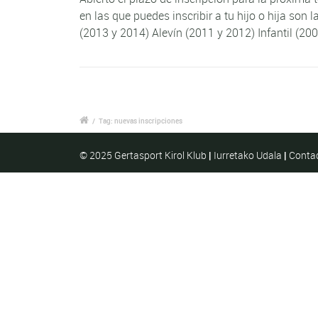
en las que puedes inscribir a tu hijo o hija so
(2013 y 2014) Alevín (2011 y 2012) Infantil (200
/
Tag: nuevas inscripciones
© 2025 Gertasport Kirol Klub
|
Iurretako Udala
|
Conta