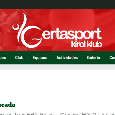
cias
Club
Equipos
Actividades
Galería
Co
orada
 temporada desde el 2 de mayo al 30 de junio del 2022. Las cate